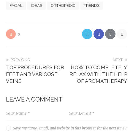
FACIAL
IDEAS
ORTHOPEDIC
TRENDS
0
POST
PREVIOUS
NEXT
TOP PROCEDURES FOR
HOW TO COMPLETELY
NAVIGATION
FEET AND VARICOSE
RELAX WITH THE HELP
VEINS
OF AROMATHERAPY
LEAVE A COMMENT
Save my name, email, and website in this browser for the next time I